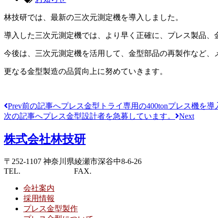
林技研では、最新の三次元測定機を導入しました。
導入した三次元測定機では、より早く正確に、プレス製品、
今後は、三次元測定機を活用して、金型部品の再製作など、
更なる金型製造の品質向上に努めていきます。
Prev
前の記事へ
プレス金型トライ専用の400tonプレス機を
次の記事へ
プレス金型設計者を急募しています。
Next
株式会社林技研
〒252-1107
神奈川県綾瀬市深谷中
8-6-26
TEL.
0467-79-4410
FAX.
0467-79-4415
会社案内
採用情報
プレス金型製作