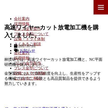
会社案内
採用情報
高速ワイヤーカット放電加工機を購
プレス金型製作
プレス金型について
入しました。
設備・トライ体制
よくあるご相談
2017.07.01
お知らせ
会社案内
採用情報
林技研では、高速ワイヤーカット放電加工機と、NC平面
プレス金型製作
研削機を購入しました。
プレス金型について
設備・トライ体制
金型製作において製品精度を向上し、生産性をアップす
よくあるご相談
る機械ですので、今後とも高品質製品を提供できるよう
努力していきます。