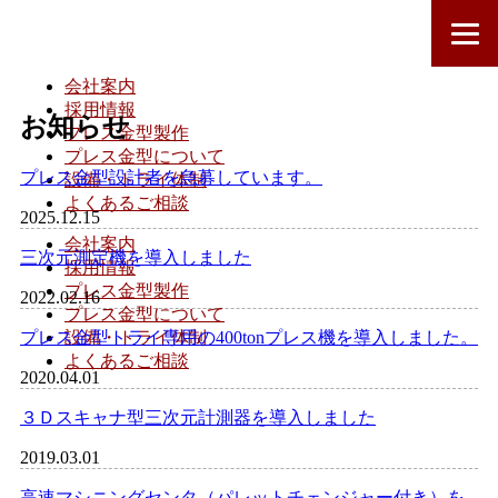
会社案内
採用情報
お知らせ
プレス金型製作
プレス金型について
プレス金型設計者を急募しています。
設備・トライ体制
よくあるご相談
2025.12.15
会社案内
三次元測定機を導入しました
採用情報
プレス金型製作
2022.02.16
プレス金型について
設備・トライ体制
プレス金型トライ専用の400tonプレス機を導入しました。
よくあるご相談
2020.04.01
３Ｄスキャナ型三次元計測器を導入しました
2019.03.01
高速マシニングセンタ（パレットチェンジャー付き）を